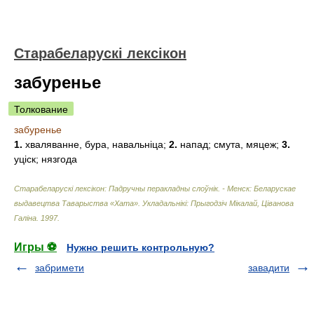
Старабеларускі лексікон
забуренье
Толкование
забуренье
1.
хваляванне, бура, навальніца;
2.
напад; смута, мяцеж;
3.
уціск; нязгода
Старабеларускі лексікон: Падручны перакладны слоўнік. - Менск: Беларускае
выдавецтва Таварыства «Хата»
.
Укладальнікі: Прыгодзіч Мікалай, Ціванова
Галіна
.
1997
.
Игры ⚽
Нужно решить контрольную?
забримети
завадити